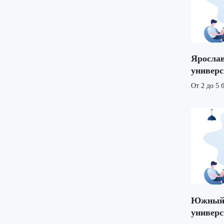
Ярослав
универс
От 2 до 5 
Южный 
универс