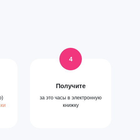
Получите
о)
за это часы в электронную
вки
книжку