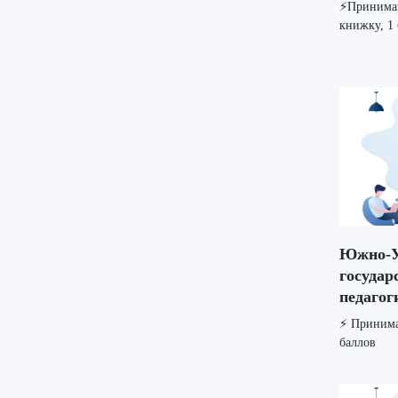
⚡️Принима
книжку, 1 
Южно-У
государ
педагог
⚡️ Приним
баллов