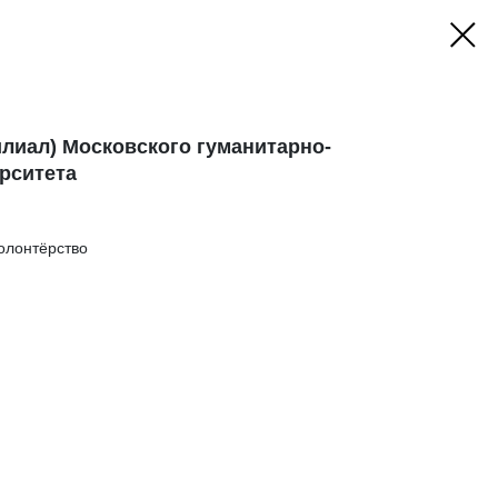
илиал) Московского гуманитарно-
рситета
олонтёрство