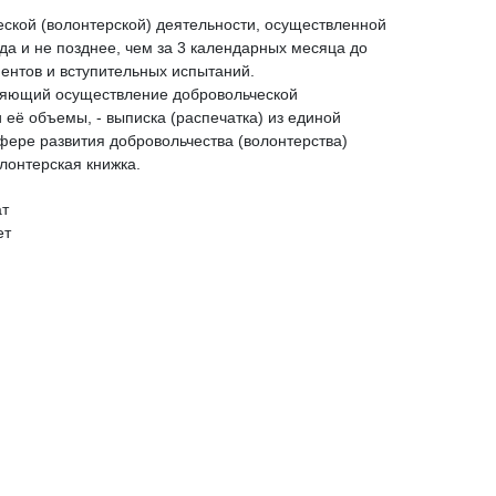
ской (волонтерской) деятельности, осуществленной
ода и не позднее, чем за 3 календарных месяца до
ентов и вступительных испытаний.
ряющий осуществление добровольческой
 её объемы, - выписка (распечатка) из единой
ере развития добровольчества (волонтерства)
лонтерская книжка.
ат
ет