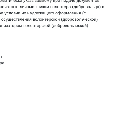
томатически указываемому при подаче документов.
печатные личные книжки волонтера (добровольца) с
ри условии их надлежащего оформления (с
 осуществления волонтерской (добровольческой)
анизатором волонтерской (добровольческой)
ат
ура