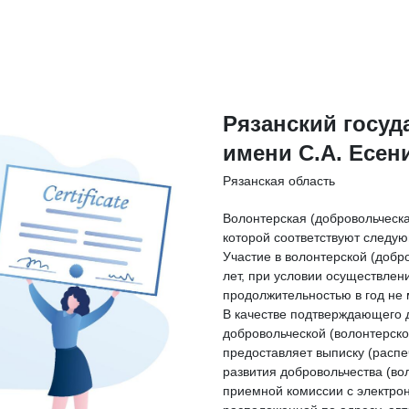
Рязанский госуд
имени С.А. Есен
Рязанская область
Волонтерская (добровольческа
которой соответствуют следу
Участие в волонтерской (добр
лет, при условии осуществлен
продолжительностью в год не 
В качестве подтверждающего 
добровольческой (волонтерск
предоставляет выписку (расп
развития добровольчества (вол
приемной комиссии с электро