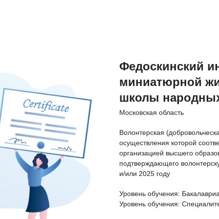
Федоскинский и
миниатюрной жи
школы народных
Московская область
Волонтерская (добровольческа
осуществления которой соотв
организацией высшего образов
подтверждающего волонтерску
и/или 2025 году
Уровень обучения: Бакалаври
Уровень обучения: Специалит