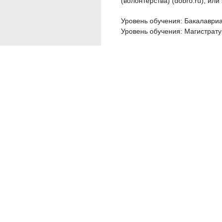
(волонтерства) (dobro.ru), ил
Уровень обучения: Бакалаври
Уровень обучения: Магистрат