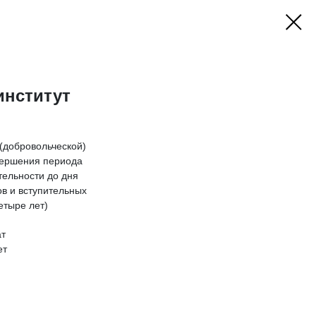
институт
(добровольческой)
авершения периода
тельности до дня
в и вступительных
етыре лет)
ат
ет